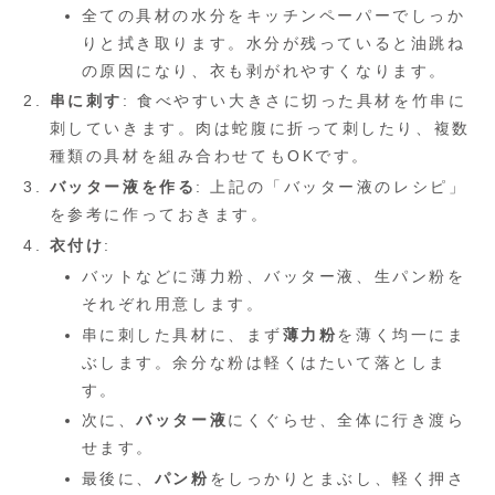
全ての具材の水分をキッチンペーパーでしっか
りと拭き取ります。水分が残っていると油跳ね
の原因になり、衣も剥がれやすくなります。
串に刺す
: 食べやすい大きさに切った具材を竹串に
刺していきます。肉は蛇腹に折って刺したり、複数
種類の具材を組み合わせてもOKです。
バッター液を作る
: 上記の「バッター液のレシピ」
を参考に作っておきます。
衣付け
:
バットなどに薄力粉、バッター液、生パン粉を
それぞれ用意します。
串に刺した具材に、まず
薄力粉
を薄く均一にま
ぶします。余分な粉は軽くはたいて落としま
す。
次に、
バッター液
にくぐらせ、全体に行き渡ら
せます。
最後に、
パン粉
をしっかりとまぶし、軽く押さ