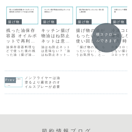
揚げ物
揚げ物
揚げ物
揚げ物
残った油保存
キッチン揚げ
揚げ物の油が
冷凍コロ
横スクロー
容器 オイルポ
物油はね防止
もったいない
爆発しな
ルできます
ットで再利用
ネットは意味
使い回し再利
げ方 時
100均セリア
ない？
用
油保存容器料理な
油はね防止ネット
「揚げ物の油、も
冷凍コロッ
の油入れ代用
どで使った後の残
は意味ない？「油
ったいない」とい
しない揚げ
った油（揚げ油な
はね防止ネット、
うお気持ち、とて
コロッケを
ど）を保存する際
意味ない」と感じ
もよく分かりま
せずに美味
に、適切な容器を
る方は少なくあり
す！大量の油を使
げるには、
選ぶことは、油の
ません。確かに、
う上、一度使うと
かの重要な
品質を保ち、衛生
完璧に油はねをゼ
酸化したり、食材
トがありま
的に再利用するた
ロにすることは難
のニオイが移った
な原因は、
めに非常に重要で
ノンフライヤーは油
しく、使い勝手の
りして、捨てるし
ケ内部の水
す。油保存容器の
悪さを感じる場面
かないとなると、
激に蒸発し
塗るより霧吹きのオ
選び方油を保存す
もあるため、そう
経済的にも環境的
気となり、
イルスプレーが必要
る容器を選ぶ際の
思われてしまうの
にも気になります
力で衣を破
ポイントは以下の
も無理はありませ
よね。この「もっ
まうことで
通りです。素材ガ
ん。しかし、その
たいない」を解
下の方法で
ラス製:メリッ
一方で「非常に
消・軽減する方法
を防ぎ、カ
ト...
便...
はい...
と...
節約情報ブログ