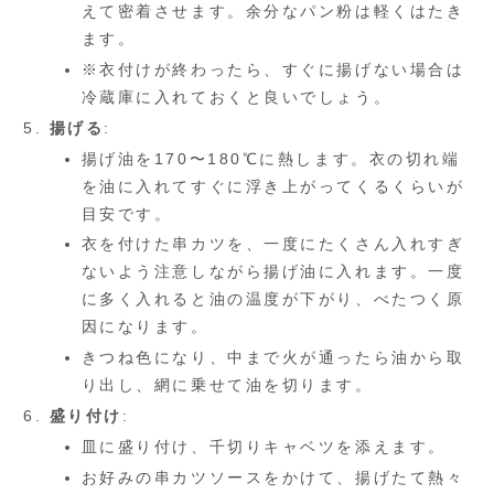
えて密着させます。余分なパン粉は軽くはたき
ます。
※衣付けが終わったら、すぐに揚げない場合は
冷蔵庫に入れておくと良いでしょう。
揚げる
:
揚げ油を170〜180℃に熱します。衣の切れ端
を油に入れてすぐに浮き上がってくるくらいが
目安です。
衣を付けた串カツを、一度にたくさん入れすぎ
ないよう注意しながら揚げ油に入れます。一度
に多く入れると油の温度が下がり、べたつく原
因になります。
きつね色になり、中まで火が通ったら油から取
り出し、網に乗せて油を切ります。
盛り付け
:
皿に盛り付け、千切りキャベツを添えます。
お好みの串カツソースをかけて、揚げたて熱々