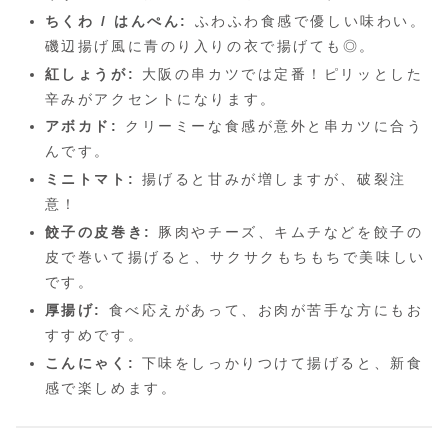
ちくわ / はんぺん:
ふわふわ食感で優しい味わい。
磯辺揚げ風に青のり入りの衣で揚げても◎。
紅しょうが:
大阪の串カツでは定番！ピリッとした
辛みがアクセントになります。
アボカド:
クリーミーな食感が意外と串カツに合う
んです。
ミニトマト:
揚げると甘みが増しますが、破裂注
意！
餃子の皮巻き:
豚肉やチーズ、キムチなどを餃子の
皮で巻いて揚げると、サクサクもちもちで美味しい
です。
厚揚げ:
食べ応えがあって、お肉が苦手な方にもお
すすめです。
こんにゃく:
下味をしっかりつけて揚げると、新食
感で楽しめます。