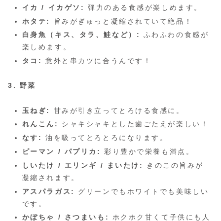
イカ / イカゲソ:
弾力のある食感が楽しめます。
ホタテ:
旨みがぎゅっと凝縮されていて絶品！
白身魚（キス、タラ、鮭など）:
ふわふわの食感が
楽しめます。
タコ:
意外と串カツに合うんです！
3. 野菜
玉ねぎ:
甘みが引き立ってとろける食感に。
れんこん:
シャキシャキとした歯ごたえが楽しい！
なす:
油を吸ってとろとろになります。
ピーマン / パプリカ:
彩り豊かで栄養も満点。
しいたけ / エリンギ / まいたけ:
きのこの旨みが
凝縮されます。
アスパラガス:
グリーンでもホワイトでも美味しい
です。
かぼちゃ / さつまいも:
ホクホク甘くて子供にも人