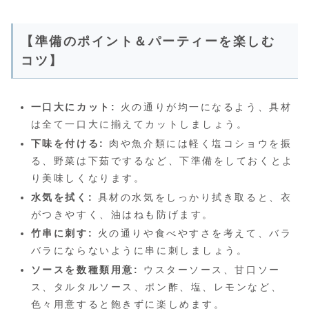
【準備のポイント＆パーティーを楽しむ
コツ】
一口大にカット:
火の通りが均一になるよう、具材
は全て一口大に揃えてカットしましょう。
下味を付ける:
肉や魚介類には軽く塩コショウを振
る、野菜は下茹でするなど、下準備をしておくとよ
り美味しくなります。
水気を拭く:
具材の水気をしっかり拭き取ると、衣
がつきやすく、油はねも防げます。
竹串に刺す:
火の通りや食べやすさを考えて、バラ
バラにならないように串に刺しましょう。
ソースを数種類用意:
ウスターソース、甘口ソー
ス、タルタルソース、ポン酢、塩、レモンなど、
色々用意すると飽きずに楽しめます。