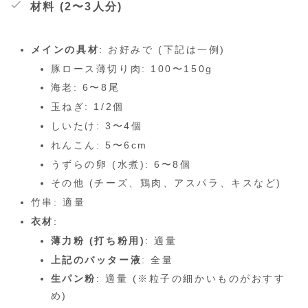
材料 (2〜3人分)
メインの具材
: お好みで (下記は一例)
豚ロース薄切り肉: 100〜150g
海老: 6〜8尾
玉ねぎ: 1/2個
しいたけ: 3〜4個
れんこん: 5〜6cm
うずらの卵 (水煮): 6〜8個
その他 (チーズ、鶏肉、アスパラ、キスなど)
竹串: 適量
衣材
:
薄力粉 (打ち粉用)
: 適量
上記のバッター液
: 全量
生パン粉
: 適量 (※粒子の細かいものがおすす
め)