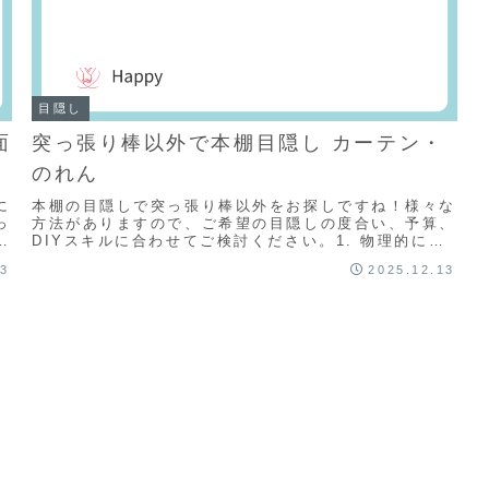
目隠し
面
突っ張り棒以外で本棚目隠し カーテン・
のれん
に
本棚の目隠しで突っ張り棒以外をお探しですね！様々な
っ
方法がありますので、ご希望の目隠しの度合い、予算、
DIYスキルに合わせてご検討ください。1. 物理的に覆
デ
うタイプ（完全に隠したい場合におすすめ）① カ...
13
2025.12.13