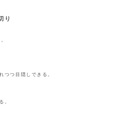
切り
す。
れつつ目隠しできる。
る。