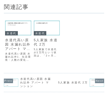
関連記事
水道代
水道代
水道代高い原
5人家族 水道
因 水漏れ以外
代 2万
アパート マン
5人家族で水道代
ション
が2万円という状
水道代高い原因 水
況は、「2ヶ月に1
漏れ以外1. 生活環
回の請求」であれ
境・人数の変化同
ば少し高いもの
居人の増加: 帰省
の、地域やライフ
や来客、出産など
スタイルによって
で一時的に世帯人
はあり得る範囲で
数が増えると、入
す。しかし、これ
浴、洗濯、トイレ
が「1ヶ月の請
の使用回数が劇的
水道代高い原因 水漏
求」であれば異常
に増加します。在
れ以外 アパート マ
5人家族 水道代 2万
に高いと言えま
宅時間の増加: テ
ンション
す。5人家族なら
レワークの導入や
ではの原因と、料
夏休み・冬休みな
金が高くなる仕組
どの長期休暇によ
みを...
り、自...