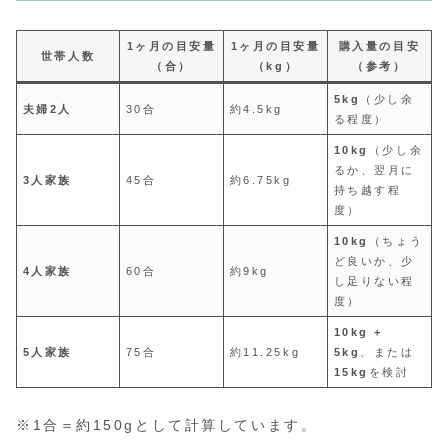
1ヶ月の目安量
1ヶ月の目安量
購入量の目安
世帯人数
（合）
（kg）
（参考）
5kg
（少し余
夫婦2人
30合
約4.5kg
る程度）
10kg
（少し余
るか、翌月に
3人家族
45合
約6.75kg
持ち越す程
度）
10kg
（ちょう
ど良いか、少
4人家族
60合
約9kg
し足りない程
度）
10kg +
5人家族
75合
約11.25kg
5kg
、または
15kg
を検討
※1合＝約150gとして計算しています。