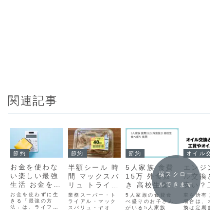
関連記事
節約
節約
節約
オイル交
お金を使わな
半額シール 時
5人家族 食費
エンジン
横スクロー
い楽しい最強
間 マックスバ
15万 外食抜
ル交換ど
生活 お金を使
ルできます
リュ トライア
き 高校生食べ
安い？工
いたくない
ル
盛り 貧困
オイル交
お金を使わずに生
業務スーパー・ト
5人家族の食費食
車を所有し
きる「最強の方
ライアル・マック
べ盛りのお子さん
料 どこ
場合は、オ
法」は、ライフス
スバリュ・ヤオコ
がいる5人家族の
換は定期的
か比較
タイルを極限まで
ー・イオンの半額
食費は、ご家庭の
になるので