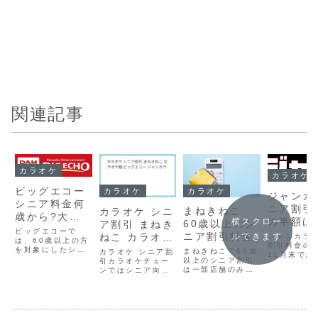
関連記事
カラオケ
カラオケ
ビッグエコー
カラオケ
カラオケ
ジャンカ
シニア料金何
ニア割引
まねきねこ
カラオケ シニ
歳から?大人
の半額は
横スクロー
60歳以上のシ
ア割引 まねき
の歌クラブ
ビッグエコーで
末で終了
ニア割引料金
ルできます
ねこ カラオケ
ジャンカラ 
は、60歳以上の方
割引料金の
館 ビッグエコ
を対象にしたシニ
まねきねこで60歳
カラオケ シニア割
11月末で終
ア割引を提供して
以上のシニア割引
ー ジャンカラ
引カラオケチェー
第3・第4火
います。この割引
は一部店舗のみ現
ンではシニア向け
半額サービス
には以下の特典が
在、カラオケ「ま
の割引サービスが
月末で終了
あります。室料
ねきねこ」では、
充実しています。
ます毎週火
10%OFF: シニア
60歳以上の方を対
ビッグエコー対象
日実施の店
の方は、カラオケ
象としたシニア割
年齢：60歳以上の
いても、同様
の室料が10%割引
引は群馬県一部店
方限定割引内容：