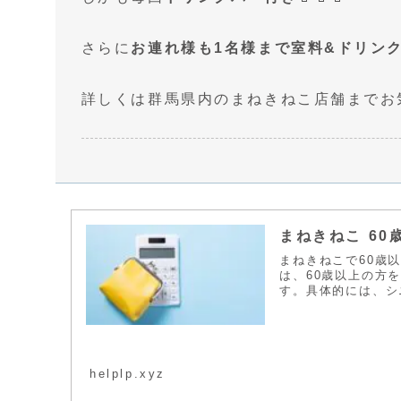
さらに
お連れ様も1名様まで室料&ドリン
詳しくは群馬県内のまねきねこ店舗までお
まねきねこ 6
まねきねこで60歳
は、60歳以上の方
す。具体的には、シ
helplp.xyz