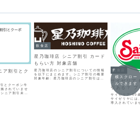
飲食店
星乃珈琲店 シニア割引 カード
もらい方 対象店舗
飲食店
星乃珈琲店のシニア割引についての情報
シニア割引とク
を以下にまとめます。シニア割引の概要
横スクロー
対象年齢: 星乃珈琲店のシニア割引は、
サイゼリア 
一部店舗限定で65歳以上の方を対象とし
ルできます
割引とクーポン牛
ています。※AIで60歳以上と表示される
引ある？ 
実施されていませ
事がありますが、65歳以上なので注意が
はシニア割引未実
必要です。シニ...
サイゼリア 6
されています。し
サイゼリヤには
方が割引を受ける
導入されていま
ーポン情報牛繁で
ミリーレストラ
.
ラチナパスポー
るような60歳
いことを意味しま