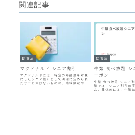
関連記事
飲食店
飲食店
マクドナルド シニア割引
牛繁 食べ放題 
ーポン
マクドナルドには、特定の年齢層を対象
にしたシニア割引として明確に定められ
牛繁 食べ放題 シニア
たサービスはないものの、地域限定や特
繁では、シニア割引は
定条件で利用できる割引クーポンが提供
ん。具体的には、牛繁
される場合があります。これには、新聞
施の店舗としてリスト
の折り込み広告や店舗限定クーポン、ま
たがって、60歳以上の
たはLINEアプリの「ス...
ことはできません。ク
は、さまざまなクーポ..