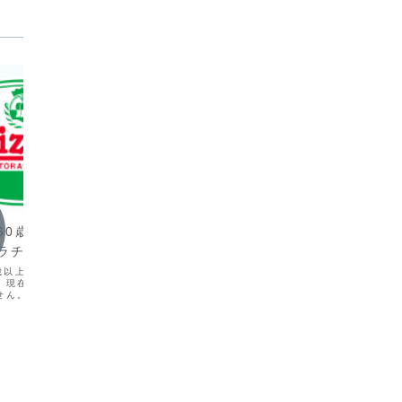
飲食店
しゃぶ
引は6
60歳以上シニア割
「しゃぶ
プラチナパスポート
ぶを楽し
飲食店
鮮な野菜
0歳以上シニア割引はない
ぶしゃぶ
、現在シニア割引制度は
バーミヤン 60歳以上シニア割
にさっと
せん。これは、他のファ
ざまなタ
ン（例えば、ガストのプ
引 プラチナパスポート
ニア割引6
トやデニーズ）で見られ
以上を対象とした特典がな
バーミヤン 60歳以上シニア割引 プラチ
す。...
ナパスポートバーミヤンのシニア割引に
ついての情報を以下にまとめます。シニ
ア割引の概要バーミヤンでは、60歳以上
の方を対象にしたシニア割引「プラチナ
パスポート」を提供しています。このパ
スポートを利用する...