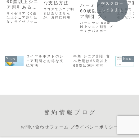
60歳以上シニ
シニア割
な支払方法
横スクロー
バーミヤン
ア割引ある？
ある？
くら寿司 6
ココスでシニア割
ルできます
60歳以上シニ
プラチナパス
上の平日シ
引はありません
サイゼリア 60歳
ア割引 プラチ
引はないく
が、お得に利用す
ポート
以上シニア割引は
にはシニア
る方法がありま
ナパスポート
ないサイゼリヤに
バーミヤン 60歳
度が存在し
す。ココウェブコ
は、現在シニア割
以上シニア割引 プ
め、シニア
コスマイレージコ
引制度は導入され
ラチナパスポート
特別な割引
コスマイレージ
ていません。これ
バーミヤンのシニ
サービスは
は、ココスでお食
は、他のファミリ
ア割引についての
れていませ
事をする際にお得
ーレストラン（例
情報を以下にまと
れは、くら
なポイントサービ
えば、ガストのプ
めます。シニア割
家族連れや
スです。以前の
ラチナパスポート
引の概要バーミヤ
代を主なタ
「ビックスマイル
やデニーズ）で見
ンでは、60歳以上
ロイヤルホストのシ
牛角 シニア割引 食
トとしてい
クラブ」からリニ
られるような60歳
の方を対象にした
ニア割引とお得な支
べ放題は65歳以上
め、特定の
ューアルされ、よ
以上を対象とした
シニア割引「プラ
払方法
60歳は利用不可
に特化した
り使いやすくなり
特典がないことを
チナパスポート」
を...
ました。...
意味します。...
を提供していま
す。このパスポー
トを利用する...
節約情報ブログ
お問い合わせフォーム
プライバシーポリシー