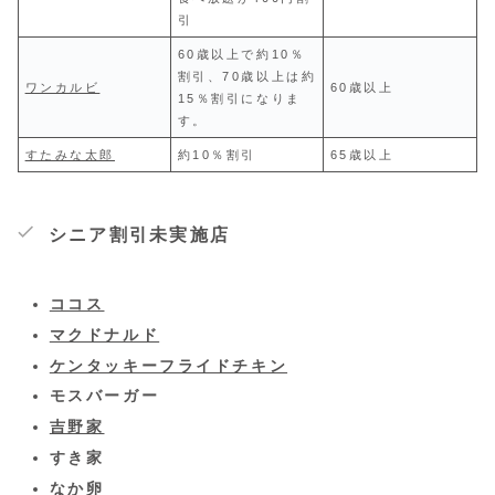
引
60歳以上で約10％
割引、70歳以上は約
ワンカルビ
60歳以上
15％割引になりま
す。
すたみな太郎
約10％割引
65歳以上
シニア割引未実施店
ココス
マクドナルド
ケンタッキーフライドチキン
モスバーガー
吉野家
すき家
なか卵