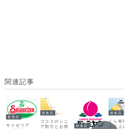
関連記事
飲食店
飲食店
飲食店
くら寿司 
ココスのシニ
サイゼリア
飲食店
歳以上の
ア割引とお得