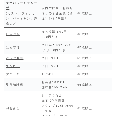
すかいらーくグルー
プ
店内ご飲食、お持ち
(ガスト、ジョナサ
帰りの合計金額（税
60歳以上
ン、バーミヤン、夢
込）から5%割引
庵など)
食べ放題 300円～
しゃぶ葉
60歳以上
500円引き
平日本人含む6名ま
はま寿司
65歳以上
で1人50円引き
かっぱ寿司
平日5％OFF
65歳以上
スシロー
平日5％OFF
60歳以上
デニーズ
15%OFF
60歳以上
お会計10％OFF
星乃珈琲店
65歳以上
珈琲券15%OFF
シニアくらぶ
提示で3％割引
スタンプ10個で500
和食さと
65歳以上
円引き