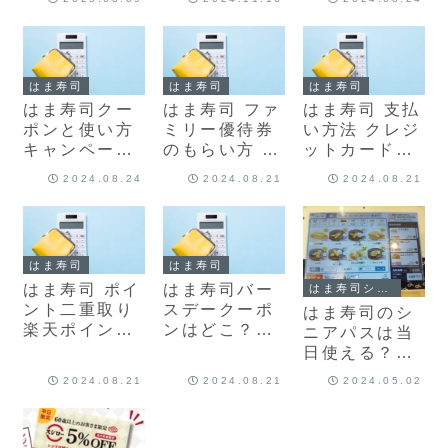
は使えない
はま寿司
はま寿司
はま寿司
はま寿司クー
はま寿司 ファ
はま寿司 支払
ポンと使い方
ミリー優待券
い方法 クレジ
キャンペーン
のもらい方 併
ットカードで
アプリ割引配
用 友達 持ち
決済可能
2024.08.24
2024.08.21
2024.08.21
布
帰り
nanaco
WAON
はま寿司
はま寿司
はま寿司 ポイ
はま寿司バー
はま寿司シニアパス
ント二重取り
スデークーポ
はま寿司のシ
楽天ポイント
ンはどこ？い
ニアパスは当
使い方 dポイ
つ届く？誕生
日使える？い
ント
日当日 再発行
つまで？有効
2024.08.21
2024.08.21
2024.05.02
届かない
期限